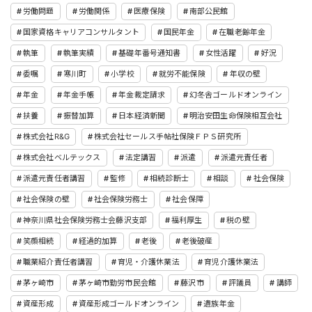
労働問題
労働関係
医療保険
南部公民館
国家資格キャリアコンサルタント
国民年金
在職老齢年金
執筆
執筆実績
基礎年番号通知書
女性活躍
好況
委嘱
寒川町
小学校
就労不能保険
年収の壁
年金
年金手帳
年金裁定請求
幻冬舎ゴールドオンライン
扶養
振替加算
日本経済新聞
明治安田生命保険相互会社
株式会社R&G
株式会社セールス手帖社保険ＦＰＳ研究所
株式会社ベルテックス
法定講習
派遣
派遣元責任者
派遣元責任者講習
監修
相続診断士
相談
社会保険
社会保険の壁
社会保険労務士
社会保障
神奈川県社会保険労務士会藤沢支部
福利厚生
税の壁
笑顔相続
経過的加算
老後
老後破産
職業紹介責任者講習
育児・介護休業法
育児介護休業法
茅ヶ崎市
茅ヶ崎市勤労市民会館
藤沢市
評議員
講師
資産形成
資産形成ゴールドオンライン
遺族年金