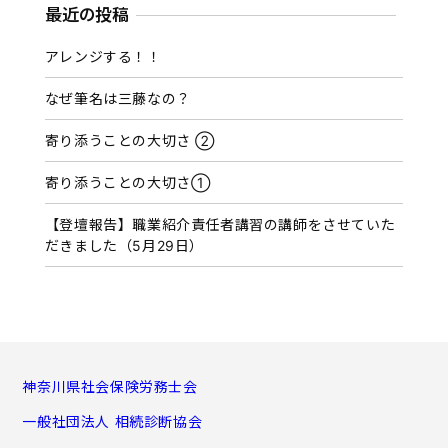
カ
最近の投稿
イ
アレンジする！！
ブ
なぜ筆名は三藤なの？
寄り添うことの大切さ ②
寄り添うことの大切さ①
【登壇報告】職業紹介責任者講習の講師をさせていた
だきました（5月29日）
神奈川県社会保険労務士会
一般社団法人 相続診断協会