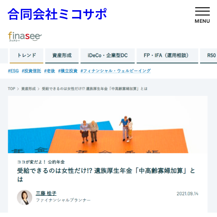
内
合同会社ミコサポ
容
MENU
を
ス
キ
ッ
プ