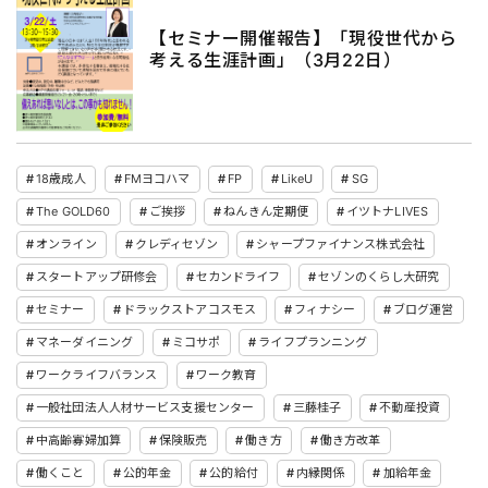
【セミナー開催報告】「現役世代から
考える生涯計画」（3月22日）
18歳成人
FMヨコハマ
FP
LikeU
SG
The GOLD60
ご挨拶
ねんきん定期便
イツトナLIVES
オンライン
クレディセゾン
シャープファイナンス株式会社
スタートアップ研修会
セカンドライフ
セゾンのくらし大研究
セミナー
ドラックストアコスモス
フィナシー
ブログ運営
マネーダイニング
ミコサポ
ライフプランニング
ワークライフバランス
ワーク教育
一般社団法人人材サービス支援センター
三藤桂子
不動産投資
中高齢寡婦加算
保険販売
働き方
働き方改革
働くこと
公的年金
公的給付
内縁関係
加給年金