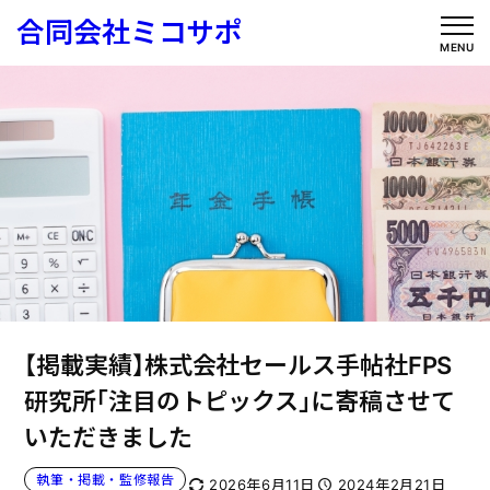
内
合同会社ミコサポ
容
MENU
を
ス
キ
ッ
プ
【掲載実績】株式会社セールス手帖社FPS
研究所「注目のトピックス」に寄稿させて
いただきました
執筆・掲載・監修報告
2026年6月11日
2024年2月21日