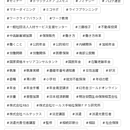
セミナー
ドラックストアコスモス
フィナシー
ブログ運営
マネーダイニング
ミコサポ
ライフプランニング
ワークライフバランス
ワーク教育
一般社団法人人材サービス支援センター
三藤桂子
不動産投資
中高齢寡婦加算
保険販売
働き方
働き方改革
働くこと
公的年金
公的給付
内縁関係
加給年金
労働問題
労働関係
医療保険
南部公民館
国家資格キャリアコンサルタント
国民年金
在職老齢年金
執筆
執筆実績
基礎年番号通知書
女性活躍
好況
委嘱
寒川町
小学校
就労不能保険
年収の壁
年金
年金手帳
年金裁定請求
幻冬舎ゴールドオンライン
扶養
振替加算
日本経済新聞
明治安田生命保険相互会社
株式会社R&G
株式会社セールス手帖社保険ＦＰＳ研究所
株式会社ベルテックス
法定講習
派遣
派遣元責任者
派遣元責任者講習
監修
相続診断士
相談
社会保険