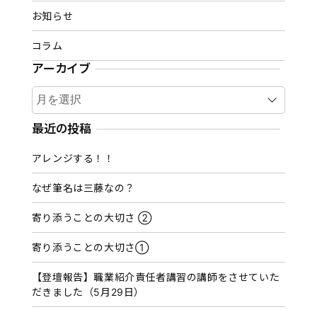
お知らせ
コラム
アーカイブ
ア
ー
カ
最近の投稿
イ
アレンジする！！
ブ
なぜ筆名は三藤なの？
寄り添うことの大切さ ②
寄り添うことの大切さ①
【登壇報告】職業紹介責任者講習の講師をさせていた
だきました（5月29日）