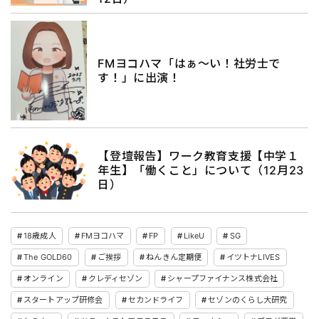
FMヨコハマ「はぁ～い！社労士で
す！」に出演！
【登壇報告】ワーク教育支援【中学１
年生】「働くこと」について（12月23
日）
18歳成人
FMヨコハマ
FP
LikeU
SG
The GOLD60
ご挨拶
ねんきん定期便
イツトナLIVES
オンライン
クレディセゾン
シャープファイナンス株式会社
スタートアップ研修会
セカンドライフ
セゾンのくらし大研究