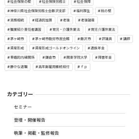
社会保険の壁
社会保険労務士
社会保障
神奈川県社会保険労務士会藤沢支部
福利厚生
税の壁
笑顔相続
経過的加算
老後
老後破産
職業紹介責任者講習
育児・介護休業法
育児介護休業法
茅ヶ崎市
茅ヶ崎市勤労市民会館
藤沢市
評議員
講師
資産形成
資産形成ゴールドオンライン
遺族年金
重婚的内縁関係
鎌倉市
関東学院大学
障害年金
静かな退職
高年齢雇用継続給付
ｆｐ
カテゴリー
セミナー
登壇・開催報告
執筆・掲載・監修報告