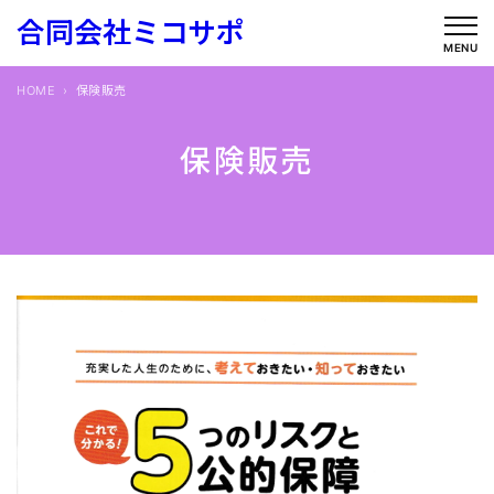
内
合同会社ミコサポ
容
MENU
を
HOME
保険販売
ス
キ
保険販売
ッ
プ