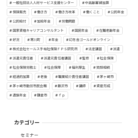
一般社団法人人材サービス支援センター
中高齢寡婦加算
保険販売
働き方
働き方改革
働くこと
公的年金
公的給付
加給年金
労働問題
国家資格キャリアコンサルタント
国民年金
在職老齢年金
好況
寒川町
年金
幻冬舎ゴールドオンライン
株式会社セールス手帖社保険ＦＰＳ研究所
法定講習
派遣
派遣元責任者
派遣元責任者講習
監修
社会保険
社会保険労務士
社会保障
福利厚生
笑顔相続
経過的加算
老後
職業紹介責任者講習
茅ヶ崎市
茅ヶ崎市勤労市民会館
藤沢市
講師
資産形成
遺族年金
鎌倉市
ｆｐ
カテゴリー
セミナー