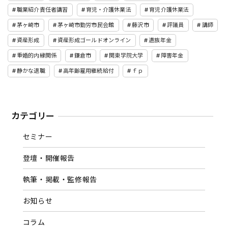
職業紹介責任者講習
育児・介護休業法
育児介護休業法
茅ヶ崎市
茅ヶ崎市勤労市民会館
藤沢市
評議員
講師
資産形成
資産形成ゴールドオンライン
遺族年金
重婚的内縁関係
鎌倉市
関東学院大学
障害年金
静かな退職
高年齢雇用継続給付
ｆｐ
カテゴリー
セミナー
登壇・開催報告
執筆・掲載・監修報告
お知らせ
コラム