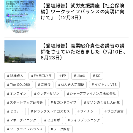
【登壇報告】就労支援講座【社会保険
編】ワークライフバランスの実現に向
けて」（12月3日）
【登壇報告】職業紹介責任者講習の講
師をさせていただきました（7月10日、
8月23日）
18歳成人
FMヨコハマ
FP
LikeU
SG
The GOLD60
ご挨拶
ねんきん定期便
イツトナLIVES
オンライン
クレディセゾン
シャープファイナンス株式会社
スタートアップ研修会
セカンドライフ
セゾンのくらし大研究
セミナー
ドラックストアコスモス
フィナシー
ブログ運営
マネーダイニング
ミコサポ
ライフプランニング
ワークライフバランス
ワーク教育