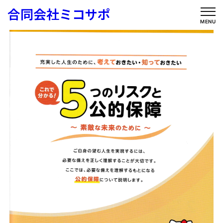
内
合同会社ミコサポ
容
MENU
を
ス
キ
ッ
プ