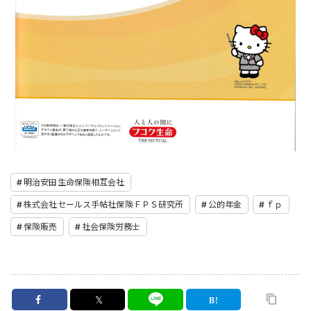
明治安田生命保険相互会社
株式会社セールス手帖社保険ＦＰＳ研究所
公的年金
ｆｐ
保険販売
社会保険労務士
𝕏