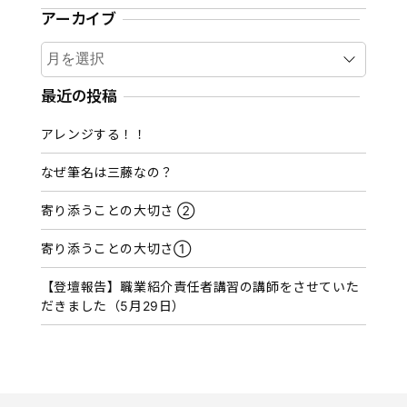
アーカイブ
ア
ー
カ
最近の投稿
イ
アレンジする！！
ブ
なぜ筆名は三藤なの？
寄り添うことの大切さ ②
寄り添うことの大切さ①
【登壇報告】職業紹介責任者講習の講師をさせていた
だきました（5月29日）