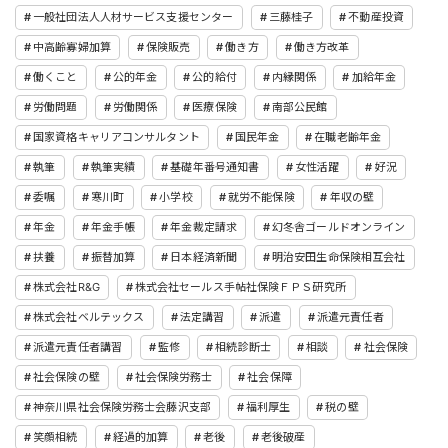
一般社団法人人材サービス支援センター
三藤桂子
不動産投資
中高齢寡婦加算
保険販売
働き方
働き方改革
働くこと
公的年金
公的給付
内縁関係
加給年金
労働問題
労働関係
医療保険
南部公民館
国家資格キャリアコンサルタント
国民年金
在職老齢年金
執筆
執筆実績
基礎年番号通知書
女性活躍
好況
委嘱
寒川町
小学校
就労不能保険
年収の壁
年金
年金手帳
年金裁定請求
幻冬舎ゴールドオンライン
扶養
振替加算
日本経済新聞
明治安田生命保険相互会社
株式会社R&G
株式会社セールス手帖社保険ＦＰＳ研究所
株式会社ベルテックス
法定講習
派遣
派遣元責任者
派遣元責任者講習
監修
相続診断士
相談
社会保険
社会保険の壁
社会保険労務士
社会保障
神奈川県社会保険労務士会藤沢支部
福利厚生
税の壁
笑顔相続
経過的加算
老後
老後破産