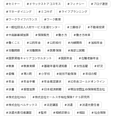
セミナー
ドラックストアコスモス
フィナシー
ブログ運営
マネーダイニング
ミコサポ
ライフプランニング
ワークライフバランス
ワーク教育
一般社団法人人材サービス支援センター
三藤桂子
不動産投資
中高齢寡婦加算
保険販売
働き方
働き方改革
働くこと
公的年金
公的給付
内縁関係
加給年金
労働問題
労働関係
医療保険
南部公民館
国家資格キャリアコンサルタント
国民年金
在職老齢年金
執筆
執筆実績
基礎年番号通知書
女性活躍
好況
委嘱
寒川町
小学校
就労不能保険
年収の壁
年金
年金手帳
年金裁定請求
幻冬舎ゴールドオンライン
扶養
振替加算
日本経済新聞
明治安田生命保険相互会社
株式会社R&G
株式会社セールス手帖社保険ＦＰＳ研究所
株式会社ベルテックス
法定講習
派遣
派遣元責任者
派遣元責任者講習
監修
相続診断士
相談
社会保険