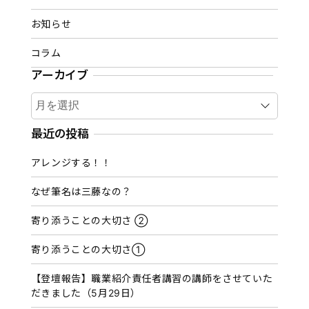
お知らせ
コラム
アーカイブ
ア
ー
カ
最近の投稿
イ
アレンジする！！
ブ
なぜ筆名は三藤なの？
寄り添うことの大切さ ②
寄り添うことの大切さ①
【登壇報告】職業紹介責任者講習の講師をさせていた
だきました（5月29日）