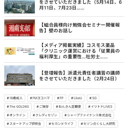
をさせていただきました（5月14日、6
月11日、7月23日……
【組合員様向け勉強会セミナー開催報
告】壁のお話し
【メディア掲載実績】コスモス薬品
「クリニック運営における「従業員の
福利厚生」の重要性…社労士……
【登壇報告】派遣元責任者講習の講師
をさせていただきました（2月24日）
18歳成人
FMヨコハマ
FP
LikeU
SG
The GOLD60
ご挨拶
ねんきん定期便
イツトナLIVES
オンライン
クレディセゾン
シャープファイナンス株式会社
スタートアップ研修会
セカンドライフ
セゾンのくらし大研究