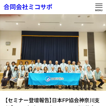
内
合同会社ミコサポ
容
MENU
を
ス
キ
ッ
プ
【セミナー登壇報告】日本FP協会神奈川支