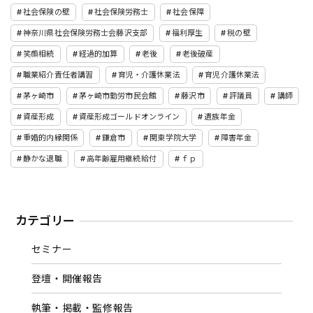
社会保険の壁
社会保険労務士
社会保障
神奈川県社会保険労務士会藤沢支部
福利厚生
税の壁
笑顔相続
経過的加算
老後
老後破産
職業紹介責任者講習
育児・介護休業法
育児介護休業法
茅ヶ崎市
茅ヶ崎市勤労市民会館
藤沢市
評議員
講師
資産形成
資産形成ゴールドオンライン
遺族年金
重婚的内縁関係
鎌倉市
関東学院大学
障害年金
静かな退職
高年齢雇用継続給付
ｆｐ
カテゴリー
セミナー
登壇・開催報告
執筆・掲載・監修報告