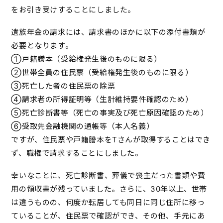
をお引き受けすることにしました。
遺族年金の請求には、請求書のほかに以下の添付書類が
必要となります。
①戸籍謄本（受給権発生後のものに限る）
②世帯全員の住民票（受給権発生後のものに限る）
③死亡した者の住民票の除票
④請求者の所得証明等（生計維持要件確認のため）
⑤死亡診断書等（死亡の事実及び死亡原因確認のため）
⑥受取先金融機関の通帳等（本人名義）
ですが、住民票や戸籍謄本をTさんが取得することはでき
ず、職権で請求することにしました。
幸いなことに、死亡診断書、葬儀で喪主だった書類や費
用の領収書が残っていました。さらに、30年以上、世帯
は違うものの、何度か転居しても同日に同じ住所に移っ
ていることが、住民票で確認ができ、その他、手元にあ