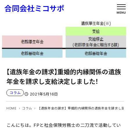
内
合同会社ミコサポ
容
MENU
を
ス
キ
ッ
プ
【遺族年金の請求】重婚的内縁関係の遺族
年金を請求し支給決定しました！
コラム
2021年5月16日
HOME
コラム
【遺族年金の請求】重婚的内縁関係の遺族年金を請求し支給
こんにちは。FPと社会保険労務士の二刀流で活動してい