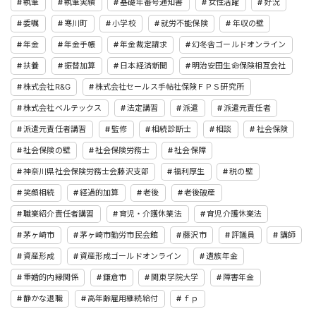
執筆
執筆実績
基礎年番号通知書
女性活躍
好況
委嘱
寒川町
小学校
就労不能保険
年収の壁
年金
年金手帳
年金裁定請求
幻冬舎ゴールドオンライン
扶養
振替加算
日本経済新聞
明治安田生命保険相互会社
株式会社R&G
株式会社セールス手帖社保険ＦＰＳ研究所
株式会社ベルテックス
法定講習
派遣
派遣元責任者
派遣元責任者講習
監修
相続診断士
相談
社会保険
社会保険の壁
社会保険労務士
社会保障
神奈川県社会保険労務士会藤沢支部
福利厚生
税の壁
笑顔相続
経過的加算
老後
老後破産
職業紹介責任者講習
育児・介護休業法
育児介護休業法
茅ヶ崎市
茅ヶ崎市勤労市民会館
藤沢市
評議員
講師
資産形成
資産形成ゴールドオンライン
遺族年金
重婚的内縁関係
鎌倉市
関東学院大学
障害年金
静かな退職
高年齢雇用継続給付
ｆｐ