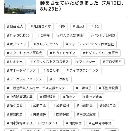
師をさせていただきました（7月10日、
8月23日）
18歳成人
FMヨコハマ
FP
LikeU
SG
The GOLD60
ご挨拶
ねんきん定期便
イツトナLIVES
オンライン
クレディセゾン
シャープファイナンス株式会社
スタートアップ研修会
セカンドライフ
セゾンのくらし大研究
セミナー
ドラックストアコスモス
フィナシー
ブログ運営
マネーダイニング
ミコサポ
ライフプランニング
ワークライフバランス
ワーク教育
一般社団法人人材サービス支援センター
三藤桂子
不動産投資
中高齢寡婦加算
保険販売
働き方
働き方改革
働くこと
公的年金
公的給付
内縁関係
加給年金
労働問題
労働関係
医療保険
南部公民館
国家資格キャリアコンサルタント
国民年金
在職老齢年金