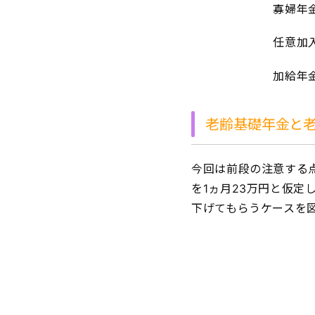
寡婦年金・障害基
任意加入が
加給年金がつく
老齢基礎年金と
今回は前段の注意する
を1ヵ月23万円と仮定
下げてもらうケースを