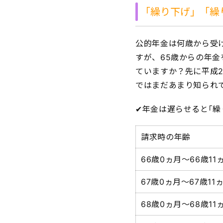
｢繰り下げ」「繰
公的年金は何歳から受
すが、65歳からの年
ていますか？先に平成2
ではまだあまり知られ
✔年金は遅らせると｢繰
請求時の年齢
66歳0ヵ月～66歳11
67歳0ヵ月～67歳11
68歳0ヵ月～68歳11