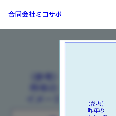
内
容
合同会社ミコサポ
を
ス
キ
ッ
プ