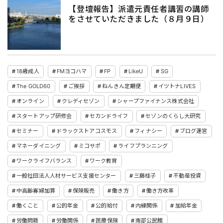
【登壇報告】派遣元責任者講習の講師
をさせていただきました（８月９日）
18歳成人
FMヨコハマ
FP
LikeU
SG
The GOLD60
ご挨拶
ねんきん定期便
イツトナLIVES
オンライン
クレディセゾン
シャープファイナンス株式会社
スタートアップ研修会
セカンドライフ
セゾンのくらし大研究
セミナー
ドラックストアコスモス
フィナシー
ブログ運営
マネーダイニング
ミコサポ
ライフプランニング
ワークライフバランス
ワーク教育
一般社団法人人材サービス支援センター
三藤桂子
不動産投資
中高齢寡婦加算
保険販売
働き方
働き方改革
働くこと
公的年金
公的給付
内縁関係
加給年金
労働問題
労働関係
医療保険
南部公民館