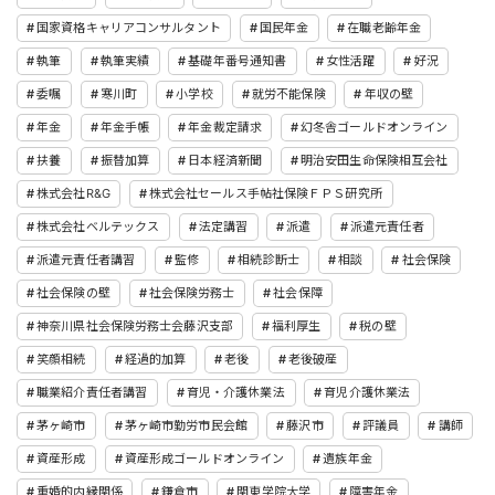
国家資格キャリアコンサルタント
国民年金
在職老齢年金
執筆
執筆実績
基礎年番号通知書
女性活躍
好況
委嘱
寒川町
小学校
就労不能保険
年収の壁
年金
年金手帳
年金裁定請求
幻冬舎ゴールドオンライン
扶養
振替加算
日本経済新聞
明治安田生命保険相互会社
株式会社R&G
株式会社セールス手帖社保険ＦＰＳ研究所
株式会社ベルテックス
法定講習
派遣
派遣元責任者
派遣元責任者講習
監修
相続診断士
相談
社会保険
社会保険の壁
社会保険労務士
社会保障
神奈川県社会保険労務士会藤沢支部
福利厚生
税の壁
笑顔相続
経過的加算
老後
老後破産
職業紹介責任者講習
育児・介護休業法
育児介護休業法
茅ヶ崎市
茅ヶ崎市勤労市民会館
藤沢市
評議員
講師
資産形成
資産形成ゴールドオンライン
遺族年金
重婚的内縁関係
鎌倉市
関東学院大学
障害年金