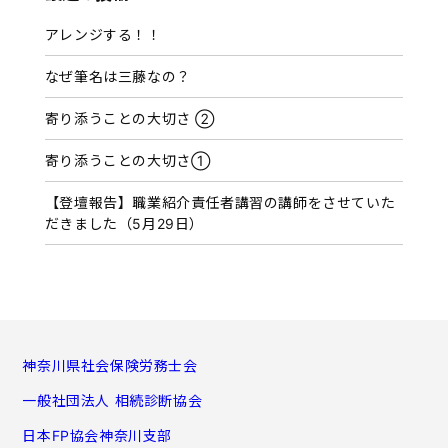
イ
アレンジする！！
ブ
なぜ筆名は三藤なの？
寄り添うことの大切さ ②
寄り添うことの大切さ①
【登壇報告】職業紹介責任者講習の講師をさせていた
だきました（5月29日）
神奈川県社会保険労務士会
一般社団法人 相続診断協会
日本FP協会神奈川支部