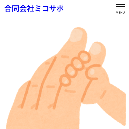
内
合同会社ミコサポ
容
MENU
を
ス
キ
ッ
プ