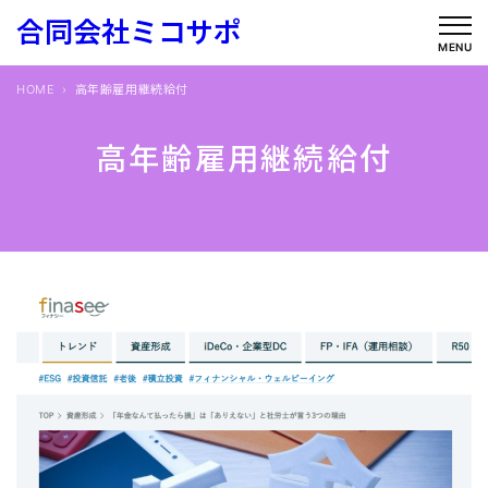
内
合同会社ミコサポ
容
MENU
を
HOME
高年齢雇用継続給付
ス
キ
高年齢雇用継続給付
ッ
プ