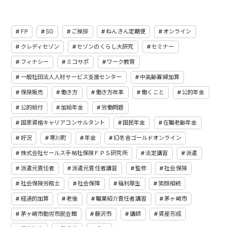
FP
SG
ご挨拶
ねんきん定期便
オンライン
クレディセゾン
セゾンのくらし大研究
セミナー
フィナシー
ミコサポ
ワーク教育
一般社団法人人材サービス支援センター
中高齢寡婦加算
保険販売
働き方
働き方改革
働くこと
公的年金
公的給付
加給年金
労働問題
国家資格キャリアコンサルタント
国民年金
在職老齢年金
好況
寒川町
年金
幻冬舎ゴールドオンライン
株式会社セールス手帖社保険ＦＰＳ研究所
法定講習
派遣
派遣元責任者
派遣元責任者講習
監修
社会保険
社会保険労務士
社会保障
福利厚生
笑顔相続
経過的加算
老後
職業紹介責任者講習
茅ヶ崎市
茅ヶ崎市勤労市民会館
藤沢市
講師
資産形成