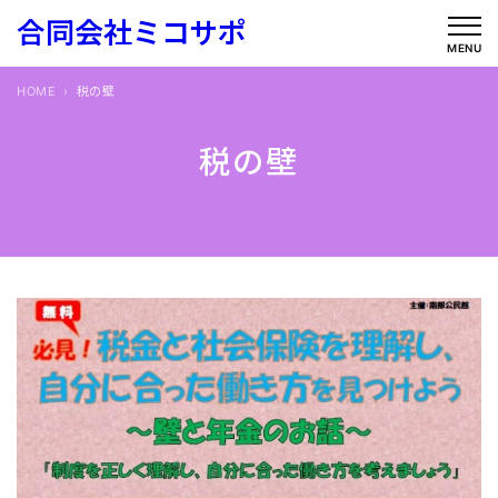
内
合同会社ミコサポ
容
MENU
を
HOME
税の壁
ス
キ
税の壁
ッ
プ