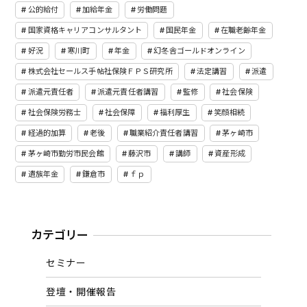
公的給付
加給年金
労働問題
国家資格キャリアコンサルタント
国民年金
在職老齢年金
好況
寒川町
年金
幻冬舎ゴールドオンライン
株式会社セールス手帖社保険ＦＰＳ研究所
法定講習
派遣
派遣元責任者
派遣元責任者講習
監修
社会保険
社会保険労務士
社会保障
福利厚生
笑顔相続
経過的加算
老後
職業紹介責任者講習
茅ヶ崎市
茅ヶ崎市勤労市民会館
藤沢市
講師
資産形成
遺族年金
鎌倉市
ｆｐ
カテゴリー
セミナー
登壇・開催報告