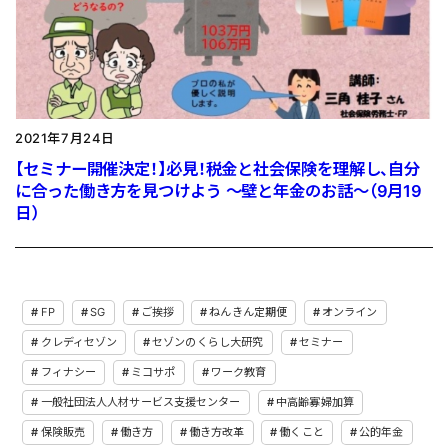
2021年7月24日
【セミナー開催決定！】必見！税金と社会保険を理解し、自分
に合った働き方を見つけよう ～壁と年金のお話～（9月19
日）
FP
SG
ご挨拶
ねんきん定期便
オンライン
クレディセゾン
セゾンのくらし大研究
セミナー
フィナシー
ミコサポ
ワーク教育
一般社団法人人材サービス支援センター
中高齢寡婦加算
保険販売
働き方
働き方改革
働くこと
公的年金