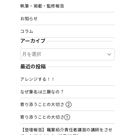
執筆・掲載・監修報告
お知らせ
コラム
アーカイブ
ア
ー
カ
最近の投稿
イ
アレンジする！！
ブ
なぜ筆名は三藤なの？
寄り添うことの大切さ ②
寄り添うことの大切さ①
【登壇報告】職業紹介責任者講習の講師をさせ