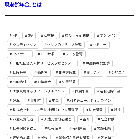
職老齢年金」とは
FP
SG
ご挨拶
ねんきん定期便
オンライン
クレディセゾン
セゾンのくらし大研究
セミナー
フィナシー
ミコサポ
ワーク教育
一般社団法人人材サービス支援センター
中高齢寡婦加算
保険販売
働き方
働き方改革
働くこと
公的年金
公的給付
加給年金
労働問題
国家資格キャリアコンサルタント
国民年金
在職老齢年金
好況
寒川町
年金
幻冬舎ゴールドオンライン
株式会社セールス手帖社保険ＦＰＳ研究所
法定講習
派遣
派遣元責任者
派遣元責任者講習
監修
社会保険
社会保険労務士
社会保障
福利厚生
笑顔相続
経過的加算
老後
職業紹介責任者講習
茅ヶ崎市