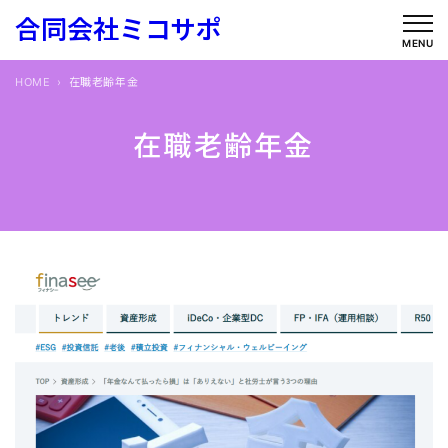
内
合同会社ミコサポ
容
MENU
を
HOME
在職老齢年金
ス
キ
在職老齢年金
ッ
プ