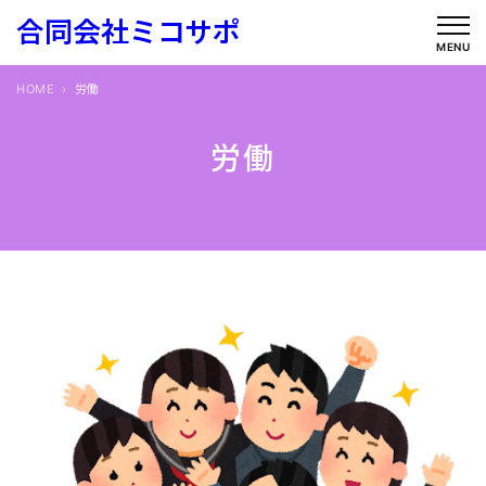
内
合同会社ミコサポ
容
MENU
を
HOME
労働
ス
キ
労働
ッ
プ