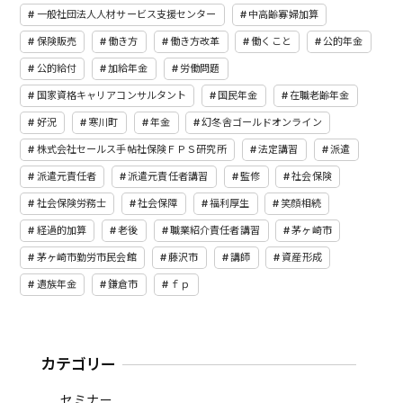
一般社団法人人材サービス支援センター
中高齢寡婦加算
保険販売
働き方
働き方改革
働くこと
公的年金
公的給付
加給年金
労働問題
国家資格キャリアコンサルタント
国民年金
在職老齢年金
好況
寒川町
年金
幻冬舎ゴールドオンライン
株式会社セールス手帖社保険ＦＰＳ研究所
法定講習
派遣
派遣元責任者
派遣元責任者講習
監修
社会保険
社会保険労務士
社会保障
福利厚生
笑顔相続
経過的加算
老後
職業紹介責任者講習
茅ヶ崎市
茅ヶ崎市勤労市民会館
藤沢市
講師
資産形成
遺族年金
鎌倉市
ｆｐ
カテゴリー
セミナー