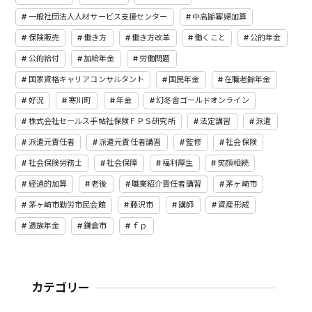
一般社団法人人材サービス支援センター
中高齢寡婦加算
保険販売
働き方
働き方改革
働くこと
公的年金
公的給付
加給年金
労働問題
国家資格キャリアコンサルタント
国民年金
在職老齢年金
好況
寒川町
年金
幻冬舎ゴールドオンライン
株式会社セールス手帖社保険ＦＰＳ研究所
法定講習
派遣
派遣元責任者
派遣元責任者講習
監修
社会保険
社会保険労務士
社会保障
福利厚生
笑顔相続
経過的加算
老後
職業紹介責任者講習
茅ヶ崎市
茅ヶ崎市勤労市民会館
藤沢市
講師
資産形成
遺族年金
鎌倉市
ｆｐ
カテゴリー