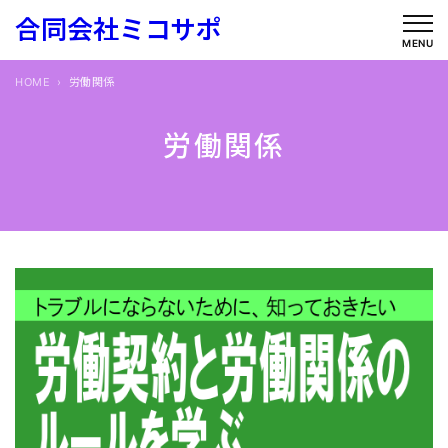
内
合同会社ミコサポ
容
MENU
を
HOME
労働関係
ス
キ
労働関係
ッ
プ