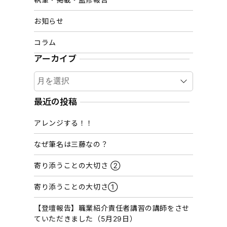
お知らせ
コラム
アーカイブ
ア
ー
カ
最近の投稿
イ
アレンジする！！
ブ
なぜ筆名は三藤なの？
寄り添うことの大切さ ②
寄り添うことの大切さ①
【登壇報告】職業紹介責任者講習の講師をさせ
ていただきました（5月29日）