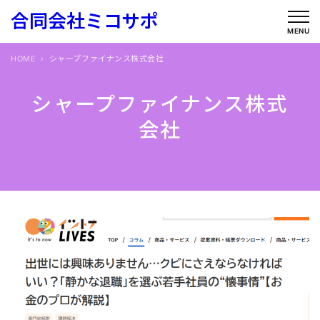
内
合同会社ミコサポ
容
MENU
を
HOME
シャープファイナンス株式会社
ス
キ
シャープファイナンス株式
ッ
会社
プ