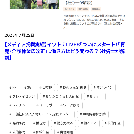
2025年7月22日
【メディア掲載実績】イツトナLIVES「ついにスタート！「育
児・介護休業法改正」…働き方はどう変わる？【社労士が解
説】
FP
SG
ご挨拶
ねんきん定期便
オンライン
クレディセゾン
セゾンのくらし大研究
セミナー
フィナシー
ミコサポ
ワーク教育
一般社団法人人材サービス支援センター
中高齢寡婦加算
保険販売
働き方
働き方改革
働くこと
公的年金
公的給付
加給年金
労働問題