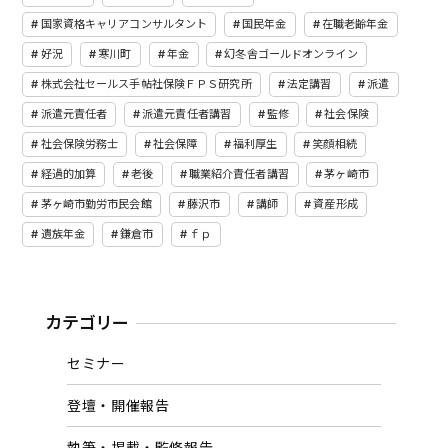
国家資格キャリアコンサルタント
国民年金
在職老齢年金
好況
寒川町
年金
幻冬舎ゴールドオンライン
株式会社セールス手帖社保険ＦＰＳ研究所
法定講習
派遣
派遣元責任者
派遣元責任者講習
監修
社会保険
社会保険労務士
社会保障
福利厚生
笑顔相続
経過的加算
老後
職業紹介責任者講習
茅ヶ崎市
茅ヶ崎市勤労市民会館
藤沢市
講師
資産形成
遺族年金
鎌倉市
ｆｐ
カテゴリー
セミナー
登壇・開催報告
執筆・掲載・監修報告