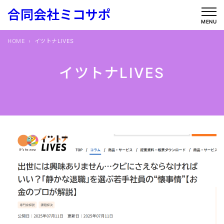
内
合同会社ミコサポ
容
MENU
を
HOME
イツトナLIVES
ス
キ
イツトナLIVES
ッ
プ