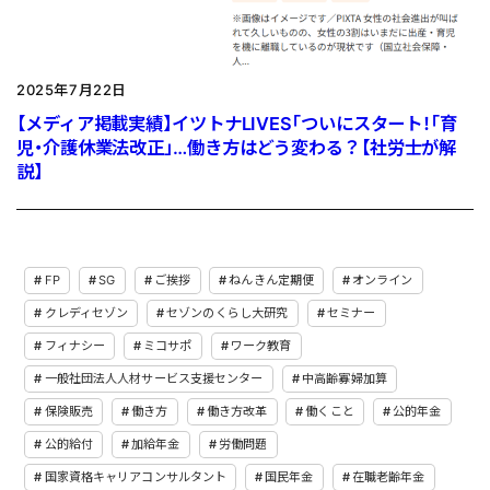
2025年7月22日
【メディア掲載実績】イツトナLIVES「ついにスタート！「育
児・介護休業法改正」…働き方はどう変わる？【社労士が解
説】
FP
SG
ご挨拶
ねんきん定期便
オンライン
クレディセゾン
セゾンのくらし大研究
セミナー
フィナシー
ミコサポ
ワーク教育
一般社団法人人材サービス支援センター
中高齢寡婦加算
保険販売
働き方
働き方改革
働くこと
公的年金
公的給付
加給年金
労働問題
国家資格キャリアコンサルタント
国民年金
在職老齢年金