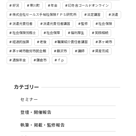
好況
寒川町
年金
幻冬舎ゴールドオンライン
株式会社セールス手帖社保険ＦＰＳ研究所
法定講習
派遣
派遣元責任者
派遣元責任者講習
監修
社会保険
社会保険労務士
社会保障
福利厚生
笑顔相続
経過的加算
老後
職業紹介責任者講習
茅ヶ崎市
茅ヶ崎市勤労市民会館
藤沢市
講師
資産形成
遺族年金
鎌倉市
ｆｐ
カテゴリー
セミナー
登壇・開催報告
執筆・掲載・監修報告