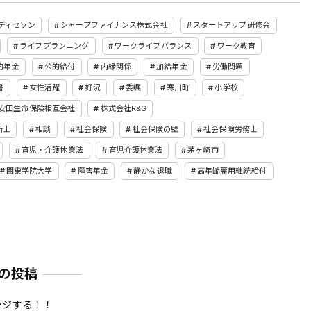
ディセゾン
シャープファイナンス株式会社
スタートアップ研修会
ライフプランニング
ワークライフバランス
ワーク教育
的年金
公的給付
内縁関係
加給年金
労働問題
書
女性活躍
好況
委嘱
寒川町
小学校
安田生命保険相互会社
株式会社R&G
断士
相談
社会保険
社会保険の壁
社会保険労務士
育児・介護休業法
育児介護休業法
茅ヶ崎市
関東学院大学
障害年金
静かな退職
高年齢雇用継続給付
の投稿
ンジする！！