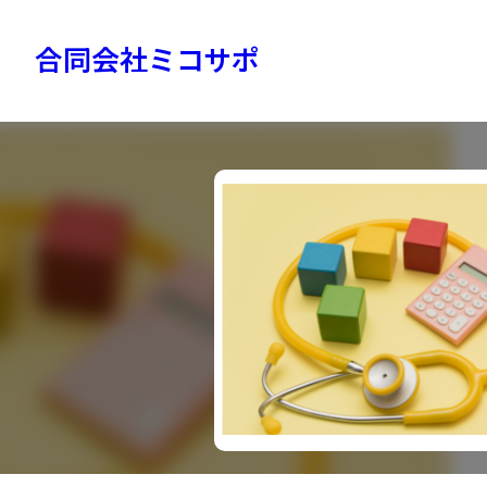
内
容
合同会社ミコサポ
を
ス
キ
ッ
プ