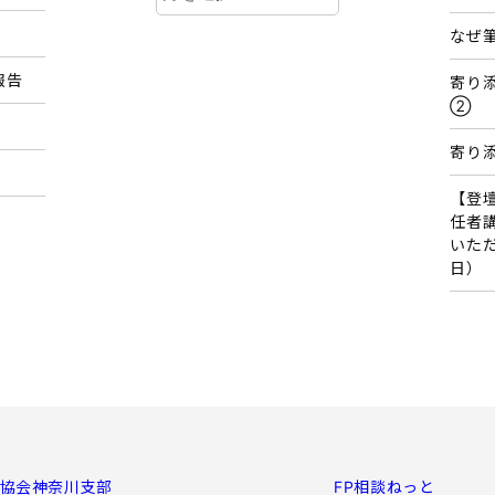
ー
カ
なぜ
イ
報告
寄り
ブ
②
寄り
【登
任者
いただ
日）
P協会神奈川支部
FP相談ねっと