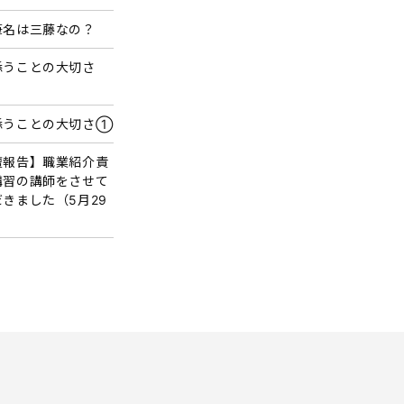
筆名は三藤なの？
添うことの大切さ
添うことの大切さ①
壇報告】職業紹介責
講習の講師をさせて
きました（5月29