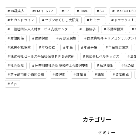
18歳成人
FMヨコハマ
FP
LikeU
SG
The GOLD60
セカンドライフ
セゾンのくらし大研究
セミナー
ドラックスト
一般社団法人人材サービス支援センター
三藤桂子
不動産投資
労働関係
医療保険
南部公民館
国家資格キャリアコンサルタン
就労不能保険
年収の壁
年金
年金手帳
年金裁定請求
株式会社セールス手帖社保険ＦＰＳ研究所
株式会社ベルテックス
法
社会保障
神奈川県社会保険労務士会藤沢支部
福利厚生
税の壁
茅ヶ崎市勤労市民会館
藤沢市
評議員
講師
資産形成
ｆｐ
カテゴリー
セミナー