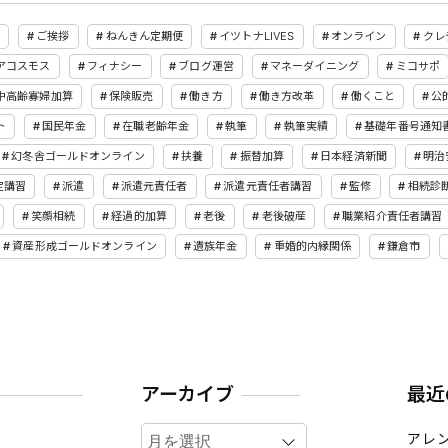
ご挨拶
ねんきん定期便
イツトナLIVES
オンライン
クレ
アコスモス
フィナシー
ブログ運営
マネーダイニング
ミコサポ
中高齢寡婦加算
保険販売
働き方
働き方改革
働くこと
公
ト
国民年金
在職老齢年金
執筆
執筆実績
基礎年番号通知
幻冬舎ゴールドオンライン
扶養
振替加算
日本経済新聞
明治
定講習
派遣
派遣元責任者
派遣元責任者講習
監修
相続診
笑顔相続
経過的加算
老後
老後破産
職業紹介責任者講習
資産形成ゴールドオンライン
遺族年金
重婚的内縁関係
鎌倉市
アーカイブ
最近
ア
アレ